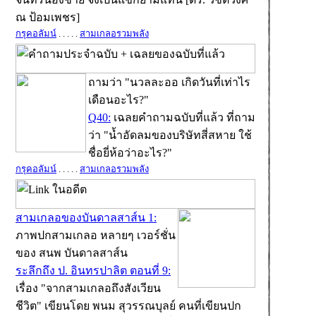
ณ ป้อมเพชร]
กรุคอลัมน์
. . . . .
สามเกลอรวมพลัง
ถามว่า "นวลละออ เกิดวันที่เท่าไร
เดือนอะไร?"
Q40:
เฉลยคำถามฉบับที่แล้ว ที่ถาม
ว่า "น้ำอัดลมของบริษัทสี่สหาย ใช้
ชื่อยี่ห้อว่าอะไร?"
กรุคอลัมน์
. . . . .
สามเกลอรวมพลัง
สามเกลอของบันดาลสาส์น 1:
ภาพปกสามเกลอ หลายๆ เวอร์ชั่น
ของ สนพ บันดาลสาส์น
ระลึกถึง ป. อินทรปาลิต ตอนที่ 9:
เรื่อง "จากสามเกลอถึงสังเวียน
ชีวิต" เขียนโดย พนม สุวรรณบุลย์ คนที่เขียนปก