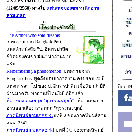
เสร็จ หรือยังไม่ Up ลง Web Site นะครับ
(12/05/2560) ทางไป
แฟนเพจของชมรมนักอ่าน
สามเกลอ
The Arthor who sold dreams
:
บทความจาก Bangkok Post
แนะนำหนังสือ "ป. อินทรปาลิต
ชีวิตของคนขายฝัน" น่าอ่านมาก
ครับ
Remembering a phenomenon:
บทความจาก
Bangkok Post พูดถึงบรรยากาศงาน ครบรอบ 20 ปี
แห่งการจากไป ของ ป. อินทรปาลิต เมื่อสิบกว่าปีที่
ติดตา
ผ่านมาครับ หาอ่านที่ไหนไม่ได้อีกแล้ว
ที่มาของนามสกุล "สุวรรณะบุลย์" :
ที่มาและการ
อ่านออกเสียง นามสกุล "สุวรรณะบุลย์"
ภาคนิพนธ์สามเกลอ 3 :
บทที่ 2 ของภาคนิพนธ์สาม
เกลอ 2547
ภาคนิพนธ์สามเกลอ 4/1:
บทที่ 3/1 ของภาคนิพนธ์