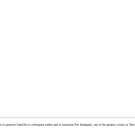
re to promote SamGler to cyberspace surfers and to memorize Por Intalapalit, one of the greatest writers in Thai 