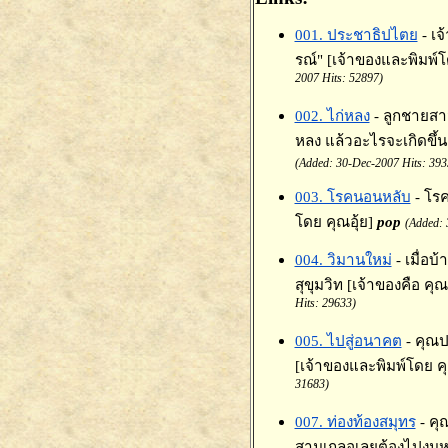
001. ประชาธิปไตย
- เจ
รณ์" [เจ้าของและพิมพ์
2007 Hits: 52897)
002. ไก่หลง
- ลูกชายสา
หลง แล้วอะไรจะเกิดขึ้น
(Added: 30-Dec-2007 Hits: 393
003. โรคนอนหลับ
- โรค
โดย คุณอุ้ย]
pop
(Added: 
004. วิมานใหม่
- เมื่อ
สุขุมวิท [เจ้าของคือ คุณ
Hits: 29633)
005. ไปสู่อนาคต
- คุณ
[เจ้าของและพิมพ์โดย ค
31683)
007. ท่องท้องสมุทร
- ค
สามเกลอเลยต้องไปงมหา 