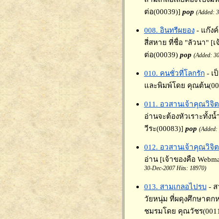
ต่อ(00039)]
pop
(Added: 3
008. อินทรีผยอง
- แก๊งค
สี่สหาย ที่ชื่อ "ลัวนา" 
ต่อ(00039)
pop
(Added: 30
010. คนชั่วที่โลกรัก
- เป
และพิมพ์โดย คุณต้น(00
011. อวสานเจ้าคุณวิจิต
อ่านจะต้องหัวเราะทั้ง
วีระ(00083)]
pop
(Added:
012. อวสานเจ้าคุณวิจิต
อ่าน [เจ้าของคือ Webm
30-Dec-2007 Hits: 18970)
013. สามเกลอไปรบ
- 
วัยหนุ่ม ที่ผดุงศึกษาตก
ชมรมโดย คุณวัชร(00111