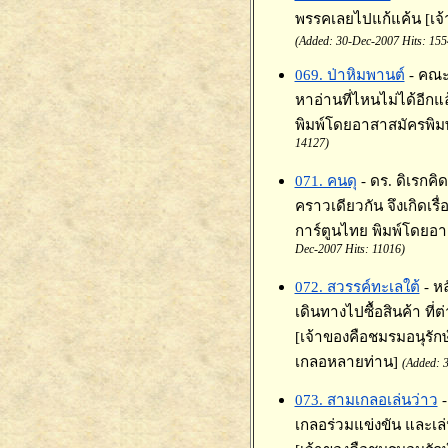
พรรคเลยไปแก้แค้น [เจ้า
(Added: 30-Dec-2007 Hits: 155
069. ป่าหิมพานต์
- คณะ
หาอ่านที่ไหนไม่ได้อีกแ
พิมพ์โดยอาสาสมัครพิม
14127)
071. คนดุ
- ดร. ดิเรกคิ
คราวเดียวกัน จึงเกิดเรื่
การ์ตูนไทย พิมพ์โดยอ
Dec-2007 Hits: 11016)
072. สวรรค์ทะเลใต้
- ห
เดินทางไปซื้อสินค้า ที
[เจ้าของคือชมรมอนุรัก
เกลอหลายท่าน]
(Added: 
073. สามเกลอเล่นว่าว
-
เกลอร่วมแข่งขัน และเล่