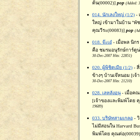
ต้น(00002)]
pop
(Added: 
014. นักเลงใหญ่ (1/2)
-
ใหญ่ เข้ามาในบ้าน "พั
คุณวีระ(00083)]
pop
(Ad
018. จ๊ะเอ๋
- เมื่อพล นิก
คือ ชมรมอนุรักษ์การ์ตู
30-Dec-2007 Hits: 22851)
020. ผู้พิชิตเมีย (1/2)
- ส
ข้างๆ บ้านเจ๊หนอม [เจ
30-Dec-2007 Hits: 21210)
028. เลหลังอนุ
- เมื่อค
[เจ้าของและพิมพ์โดย ค
19689)
033. บริษัทสามเกลอ
- 
ไม่มีสอนใน Harvard Busi
พิมพ์โดย คุณต่อ(00039)