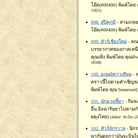
โอ๊ด(#00400) พิมพ์โดย 
13821)
098. สู่ปิตุภูมิ
- สามเกลอ
โอ๊ด(#00400) พิมพ์โดย 
099. ทัวร์เชียงใหม่
- คณ
บรรยากาศของภาคเหนือส
คุณเทิ่ง พิมพ์โดย คุณPo
16508)
100. มนุษย์ดาวเทียม
- 
คราวนี้ไปตามคำเชิญขอ
พิมพ์โดย คุณ Somerset]
101. นักมวยขี้ยา
- กิม
อื่น อิจฉาริษยาไปตามกัน
ผดุงไทย]
(Added: 30-Dec-20
102. ทัวร์จักรวาล
- นิก
พากันดูถูกว่ามันจะบินไม