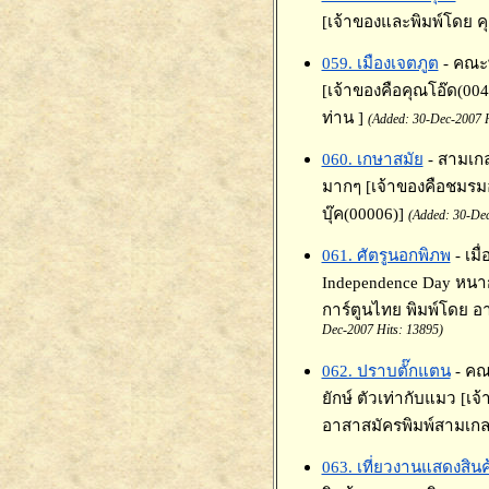
[เจ้าของและพิมพ์โดย คุ
059. เมืองเจตภูต
- คณะพ
[เจ้าของคือคุณโอ๊ด(00
ท่าน ]
(Added: 30-Dec-2007 H
060. เกษาสมัย
- สามเกล
มากๆ [เจ้าของคือชมรมอ
บุ๊ค(00006)]
(Added: 30-Dec
061. ศัตรูนอกพิภพ
- เม
Independence Day หนาก
การ์ตูนไทย พิมพ์โดย อ
Dec-2007 Hits: 13895)
062. ปราบตั๊กแตน
- คณ
ยักษ์ ตัวเท่ากับแมว [เ
อาสาสมัครพิมพ์สามเกล
063. เที่ยวงานแสดงสินค