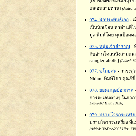
[เจ้าของคือชมรมอนุรัก
เกลอหลายท่าน]
(Added: 
074. นักประพันธ์เอก
- เ
เป็นนักเขียน หาอ่านที่ไ
มูล พิมพ์โดย คุณป้อมดอ
075. หนุ่มเจ้าสำราญ
- 
กับอ่านโคลนนิ่งสามเกล
samgler-aholic]
(Added: 30
077. ขโมยศพ
- วาระสุ
Nidnoi พิมพ์โดย คุณซิยิ่น
078. ยอดมนุษย์อวกาศ
การละเล่นต่างๆ ในอวกา
Dec-2007 Hits: 10456)
079. ปราบโจรกระเหรี่ยง
ปราบโจรกระเหรี่ยง ที่
(Added: 30-Dec-2007 Hits: 138