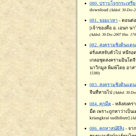
080. ปราบโจรกระเหรี่ยง
download
(Added: 30-Dec-2
081. จอมเวหา
- ตอนต่อ
[เจ้าของคือ อ. เอนก น
(Added: 30-Dec-2007 Hits: 174
082. สงครามชิงดินแดน 
ฝรั่งเศสจับตัวไป หนี
เกลอชุดสงครามอินโดจีน
นาวิกมูล พิมพ์โดย อาส
15380)
083. สงครามชิงดินแดน 
จีนที่หายไป
(Added: 30-Dec
084. คุกมืด
- หลังสงครา
มืด เพราะถูกหาว่าเป็น
kriangkrai sudhibutr]
(Ad
086. คฤหาสน์ผีสิง
- จา
ชมรมอนุรักษ์การ์ตูนไท