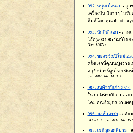
092. หนุ่มเนื้อหอม
- ลู
เครื่องบิน มีสาวๆ ไปรั
พิมพ์โดย คุณ thanit pry
093. นักกีฬาเอก
- สามเก
โอ๊ด(#00400) พิมพ์โดย 
Hits: 12871)
094. ของขวัญปีใหม่ 25
ครั้งแรกที่คุณหญิงวาด
อนุรักษ์การ์ตูนไทย พิมพ
Dec-2007 Hits: 14106)
095. ส่งท้ายปีเก่า 2510
ในวันส่งท้ายปีเก่า 2510
โดย คุณธีรยุทธ งามผล]
096. พ่อค้าเพชร
- กลับม
(Added: 30-Dec-2007 Hits: 152
097. เผชิญองคุลีมาล
- 